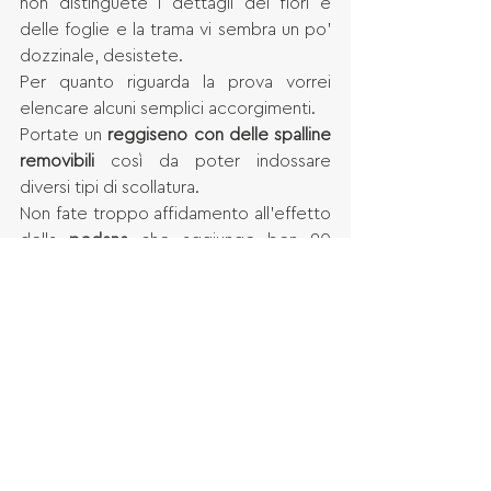
non distinguete i dettagli dei fiori e 
delle foglie e la trama vi sembra un po' 
dozzinale, desistete. 
Per quanto riguarda la prova vorrei 
elencare alcuni semplici accorgimenti. 
Portate un 
reggiseno con delle spalline 
removibili 
così da poter indossare 
diversi tipi di scollatura. 
Non fate troppo affidamento all'effetto 
della 
pedana
 che aggiunge ben 20 
centimetri e può ingannare le 
proporzioni soprattutto se non siete 
molto alte. 
Provate anche un velo o degli 
accessori
, faranno la differenza. 