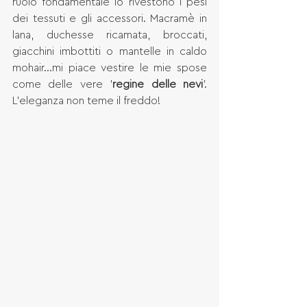
ruolo fondamentale lo rivestono i pesi 
dei tessuti e gli accessori. Macramè in 
lana, duchesse ricamata, broccati, 
giacchini imbottiti o mantelle in caldo 
mohair...mi piace vestire le mie spose 
come delle vere '
regine delle nevi
'. 
L'eleganza non teme il freddo! 