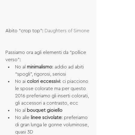
Abito “crop top”: 
Daughters of Simone
Passiamo ora agli elementi da “pollice 
verso”: 
No al 
minimalismo
: addio ad abiti 
“spogli”, rigorosi, seriosi  
No ai 
colori eccessivi
: ci piacciono 
le spose colorate ma per questo 
2016 preferiamo gli inserti colorati, 
gli accessori a contrasto, ecc  
No al 
bouquet gioiello
No alle 
linee scivolate
: preferiamo 
di gran lunga le gonne voluminose, 
quasi 3D  