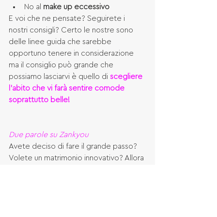
No al 
make up eccessivo
E voi che ne pensate? Seguirete i 
nostri consigli? Certo le nostre sono 
delle linee guida che sarebbe 
opportuno tenere in considerazione 
ma il consiglio può grande che 
possiamo lasciarvi è quello di 
scegliere 
l’abito che vi farà sentire comode 
soprattutto belle!
Due parole su Zankyou
Avete deciso di fare il grande passo? 
Volete un matrimonio innovativo? Allora 
Zankyou è la chiave giusta: tutto ma 
proprio tutto per organizzare al meglio 
il “grande giorno”. Come? Grazie a 
centinaia di fornitori in tutta Italia 
presenti nella directory e ai consigli di 