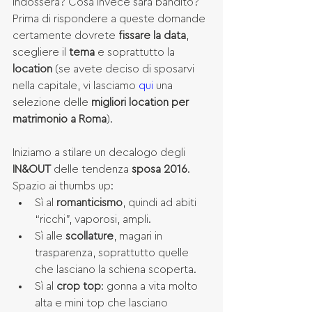
indosserà? Cosa invece sarà bandito? 
Prima di rispondere a queste domande 
certamente dovrete
 fissare la data
, 
scegliere il 
tema
 e soprattutto la 
location
 (se avete deciso di sposarvi 
nella capitale, vi lasciamo 
qui
 una 
selezione delle 
migliori location per 
matrimonio a Roma
).
Iniziamo a stilare un decalogo degli 
IN&OUT
 delle tendenza 
sposa 2016
. 
Spazio ai thumbs up: 
Sì al 
romanticismo
, quindi ad abiti 
“ricchi”, vaporosi, ampli.  
Sì alle 
scollature
, magari in 
trasparenza, soprattutto quelle 
che lasciano la schiena scoperta.  
Sì al 
crop top
: gonna a vita molto 
alta e mini top che lasciano 